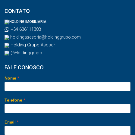
CONTATO
HOLDING IMOBILIARIA
+34 636111383
holdingasesoria@holdinggrupo.com
Holding Grupo Asesor
@Holdinggrupo
FALE CONOSCO
Nome
*
Telefone
*
Email
*