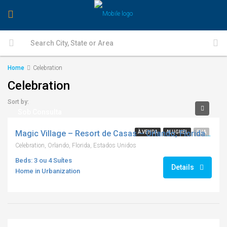
Home
Celebration
Celebration
Sort by:
Sob Consulta
Magic Village – Resort de Casas – Orlando, Florida, USA
À VENDA
ALUGUEL
EUA
Celebration, Orlando, Florida, Estados Unidos
Beds: 3 ou 4 Suítes
Details
Home in Urbanization