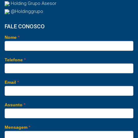
Holding Grupo Asesor
@Holdinggrupo
FALE CONOSCO
Nome
*
Telefone
*
Email
*
Assunto
*
Mensagem
*