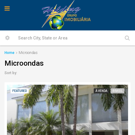
Home
Microondas
Microondas
Sort by:
FEATURED
À VENDA
BRASIL