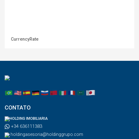
CurrencyRate
CONTATO
HOLDING IMOBILIARIA
+34 636111383
holdingasesoria@holdinggrupo.com