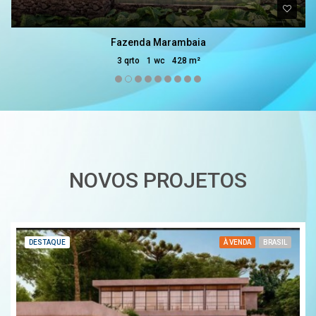
Fazenda Marambaia
3 qrto
1 wc
428 m²
NOVOS PROJETOS
DESTAQUE
À VENDA
BRASIL