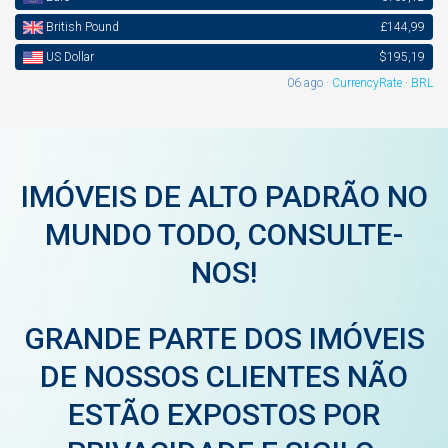
British Pound
£144,99
US Dollar
$195,19
06 ago ·
CurrencyRate
·
BRL
IMÓVEIS DE ALTO PADRÃO NO
MUNDO TODO, CONSULTE-
NOS!
GRANDE PARTE DOS IMÓVEIS
DE NOSSOS CLIENTES NÃO
ESTÃO EXPOSTOS POR