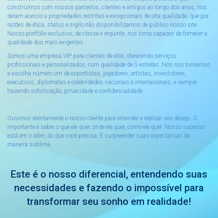
construímos com nossos parceiros, clientes e amigos ao longo dos anos, nos
deram acesso a propriedades restritas e excepcionais de alta qualidade, que por
razões de ética, status e sigilo não disponibilizamos de público nosso site.
Nosso portfólio exclusivo, de classe e requinte, nos torna capazes de fornecer a
qualidade dos mais exigentes.
Somos uma empresa VIP para clientes de elite, oferecendo serviços
profissionais e personalizados, com qualidade de 5 estrelas. Nós nos tornamos
a escolha número um de esportistas, jogadores, artistas, investidores,
executivos, diplomatas e celebridades nacionais e internacionais, e sempre
trazendo sofisticação, privacidade e confidencialidade.
Ouvimos atentamente o nosso cliente para entender e realizar seu desejo. O
importante é saber o que ele quer, onde ele quer, como ele quer. Nosso sucesso
está em ir além do que você precisa. É surpreender suas expectativas de
maneira sublime.
Este é o nosso diferencial, entendendo suas
necessidades e fazendo o impossível para
transformar seu sonho em realidade!