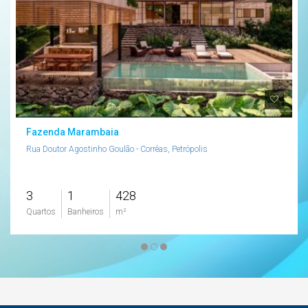
Fazenda Marambaia
Rua Doutor Agostinho Goulão - Corrêas, Petrópolis
3
1
428
Quartos
Banheiros
m²