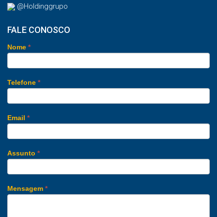
@Holdinggrupo
FALE CONOSCO
Nome
*
Telefone
*
Email
*
Assunto
*
Mensagem
*