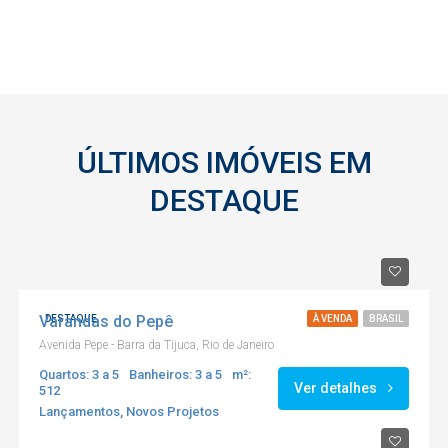
ÚLTIMOS IMÓVEIS EM
DESTAQUE
Varandas do Pepê
DESTAQUE
À VENDA
BRASIL
Avenida Pepe - Barra da Tijuca, Rio de Janeiro
Quartos: 3 a 5
Banheiros: 3 a 5
m²:
Ver detalhes
512
Lançamentos, Novos Projetos