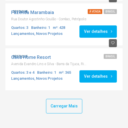
Fazenda Marambaia
DESTAQUE
À VENDA
BRASIL
Rua Doutor Agostinho Goulão - Corrêas, Petrópolis
Quartos: 3
Banheiro: 1
m²: 428
Ver detalhes
Lançamentos, Novos Projetos
Gaea Home Resort
DESTAQUE
BRASIL
Avenida Evandro Lins e Silva - Barra da Tijuca, Rio de Janeiro
Quartos: 3 e 4
Banheiro: 1
m²: 365
Ver detalhes
Lançamentos, Novos Projetos
Carregar Mais