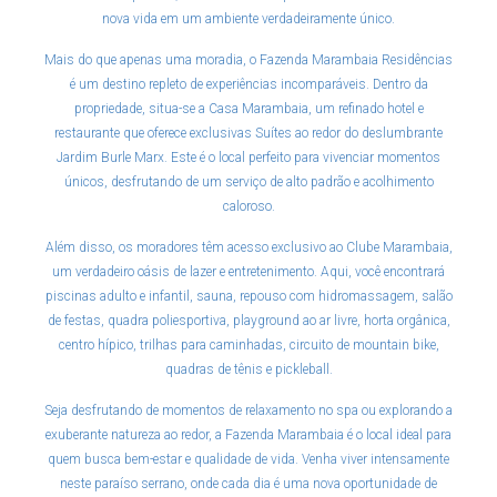
nova vida em um ambiente verdadeiramente único.
Mais do que apenas uma moradia, o Fazenda Marambaia Residências
é um destino repleto de experiências incomparáveis. Dentro da
propriedade, situa-se a Casa Marambaia, um refinado hotel e
restaurante que oferece exclusivas Suítes ao redor do deslumbrante
Jardim Burle Marx. Este é o local perfeito para vivenciar momentos
únicos, desfrutando de um serviço de alto padrão e acolhimento
caloroso.
Além disso, os moradores têm acesso exclusivo ao Clube Marambaia,
um verdadeiro oásis de lazer e entretenimento. Aqui, você encontrará
piscinas adulto e infantil, sauna, repouso com hidromassagem, salão
de festas, quadra poliesportiva, playground ao ar livre, horta orgânica,
centro hípico, trilhas para caminhadas, circuito de mountain bike,
quadras de tênis e pickleball.
Seja desfrutando de momentos de relaxamento no spa ou explorando a
exuberante natureza ao redor, a Fazenda Marambaia é o local ideal para
quem busca bem-estar e qualidade de vida. Venha viver intensamente
neste paraíso serrano, onde cada dia é uma nova oportunidade de