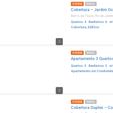
À VENDA
BRASIL
Cobertura – Jardim O
Barra da Tijuca, Rio de Janei
Quartos: 4
Banheiros: 6
m²
Cobertura, Edifício
À VENDA
BRASIL
Quartos: 3
Banheiros: 3
m²
Apartamento em Condomínio
À VENDA
BRASIL