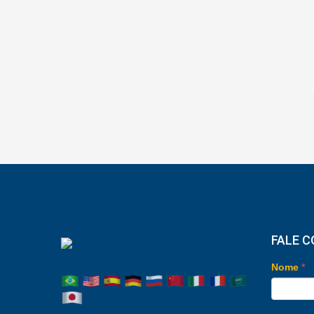
FALE 
Nome
*