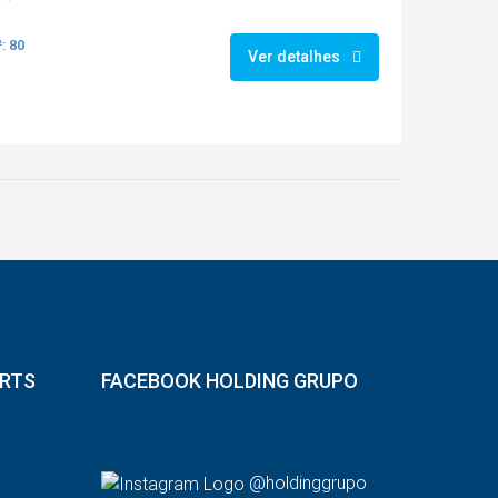
: 80
Ver detalhes
ORTS
FACEBOOK HOLDING GRUPO
@holdinggrupo