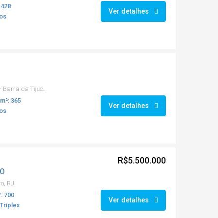
 428
Ver detalhes
os
Avenida Evandro Lins e Silva - Barra da Tijuca, Rio de Janeiro
m²: 365
Ver detalhes
os
R$5.500.000
GO
ro, RJ
: 700
Ver detalhes
Triplex