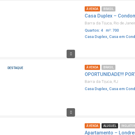
À VENDA
BRASIL
Casa Duplex – Condomí
Barra da Tijuca, Rio de Janei
Quartos: 4
m²: 700
Casa Duplex, Casa em Con
À VENDA
BRASIL
DESTAQUE
OPORTUNIDADE!!! PO
Barra da Tijuca, RJ
Casa Duplex, Casa em Con
À VENDA
ALUGUEL
INGLATE
Apartamento – Londre