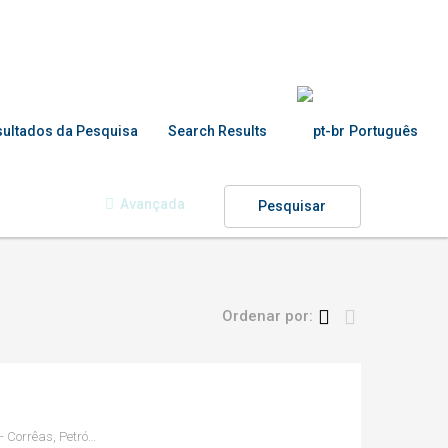
ultados da Pesquisa
Search Results
Português
Avançada
Pesquisar
Ordenar por:
Rua Doutor Agostinho Goulão - Corrêas, Petrópolis