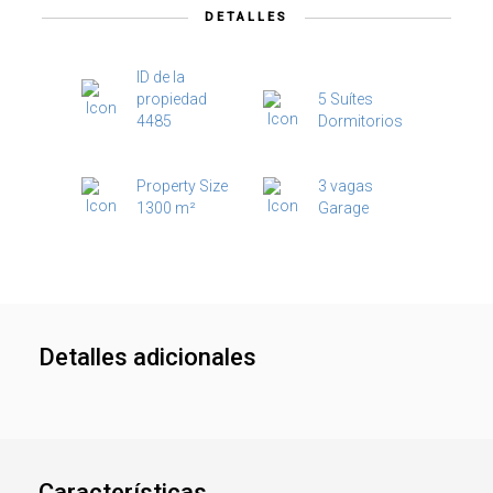
DETALLES
ID de la
propiedad
5 Suítes
4485
Dormitorios
Property Size
3 vagas
1300 m²
Garage
Detalles adicionales
Características