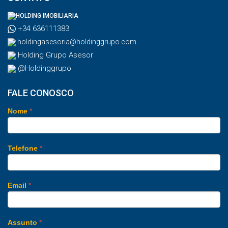
HOLDING IMOBILIARIA
+34 636111383
holdingasesoria@holdinggrupo.com
Holding Grupo Asesor
@Holdinggrupo
FALE CONOSCO
Nome
*
Telefone
*
Email
*
Assunto
*