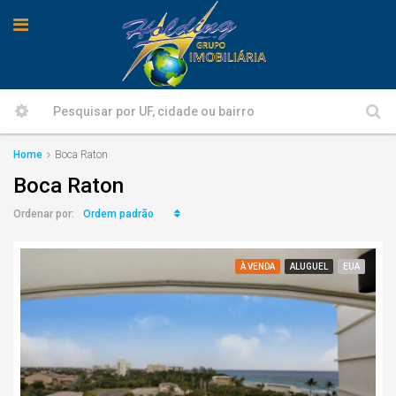
Home
Boca Raton
Boca Raton
Ordem padrão
Ordenar por:
À VENDA
ALUGUEL
EUA