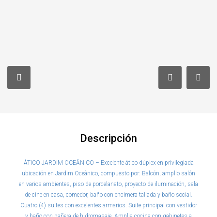
Descripción
ÁTICO JARDIM OCEÂNICO – Excelente ático dúplex en privilegiada
ubicación en Jardim Oceânico, compuesto por: Balcón, amplio salón
en varios ambientes, piso de porcelanato, proyecto de iluminación, sala
de cine en casa, comedor, baño con encimera tallada y baño social.
Cuatro (4) suites con excelentes armarios. Suite principal con vestidor
y baño con bañera de hidromasaje. Amplia cocina con gabinetes a