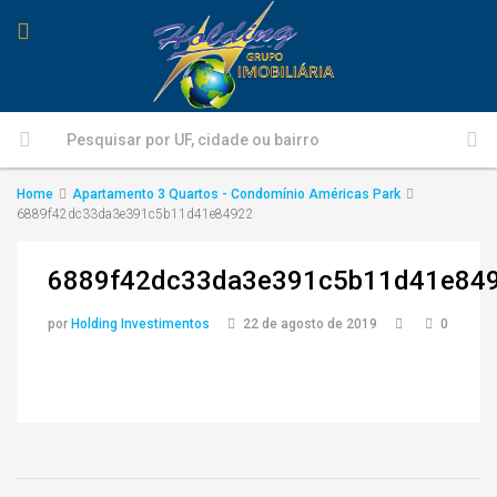
Home
Apartamento 3 Quartos - Condomínio Américas Park
6889f42dc33da3e391c5b11d41e84922
6889f42dc33da3e391c5b11d41e84
por
Holding Investimentos
22 de agosto de 2019
0