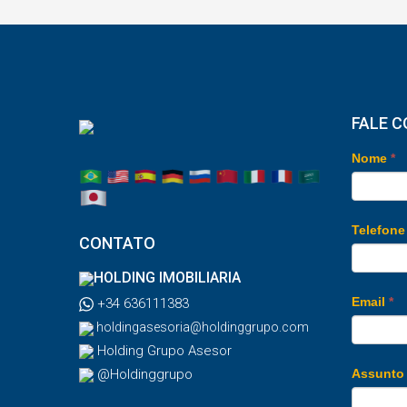
FALE 
Nome
*
Telefon
CONTATO
HOLDING IMOBILIARIA
Email
*
+34 636111383
holdingasesoria@holdinggrupo.com
Holding Grupo Asesor
@Holdinggrupo
Assunt