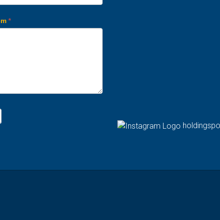
em
*
holdingspo