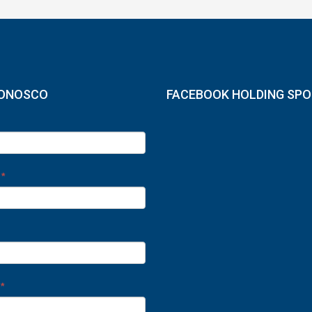
CONOSCO
FACEBOOK HOLDING SP
e
*
o
*