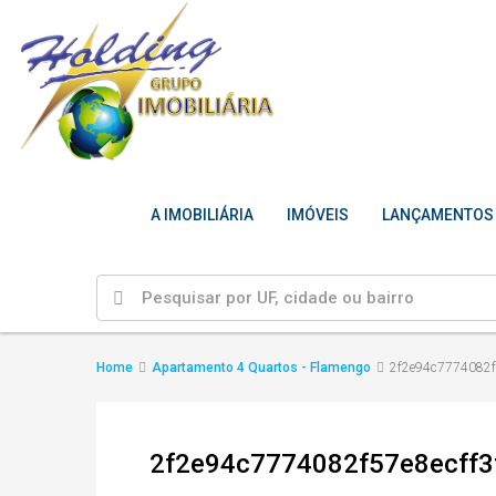
A IMOBILIÁRIA
IMÓVEIS
LANÇAMENTOS
Home
Apartamento 4 Quartos - Flamengo
2f2e94c7774082f
2f2e94c7774082f57e8ecff3