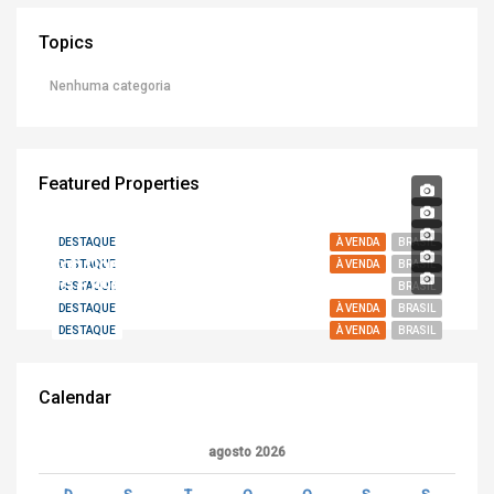
Topics
Nenhuma categoria
Featured Properties
DESTAQUE
À VENDA
BRASIL
Sob Consulta
DESTAQUE
À VENDA
BRASIL
R$ 6.890.000,00
DESTAQUE
BRASIL
DESTAQUE
À VENDA
BRASIL
DESTAQUE
À VENDA
BRASIL
Calendar
agosto 2026