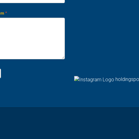
em
*
holdingspo