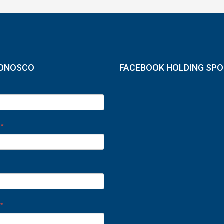
CONOSCO
FACEBOOK HOLDING SP
e
*
o
*