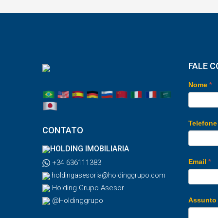
FALE 
Nome
*
Telefon
CONTATO
HOLDING IMOBILIARIA
Email
*
+34 636111383
holdingasesoria@holdinggrupo.com
Holding Grupo Asesor
@Holdinggrupo
Assunt