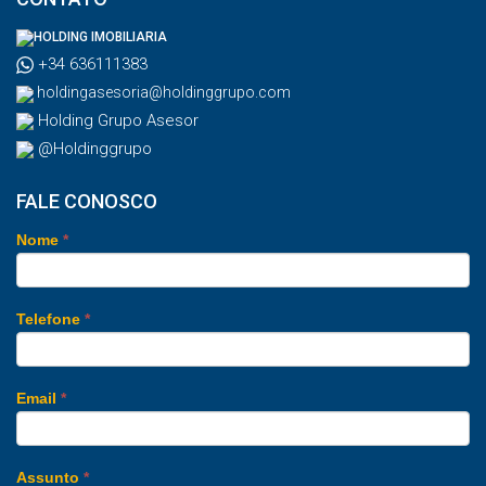
HOLDING IMOBILIARIA
+34 636111383
holdingasesoria@holdinggrupo.com
Holding Grupo Asesor
@Holdinggrupo
FALE CONOSCO
Nome
*
Telefone
*
Email
*
Assunto
*