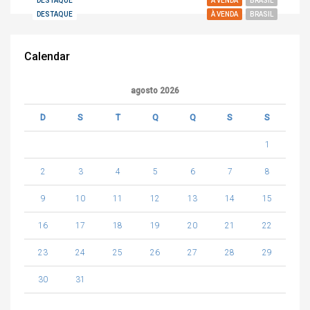
DESTAQUE
À VENDA
BRASIL
DESTAQUE
À VENDA
BRASIL
Calendar
agosto 2026
D
S
T
Q
Q
S
S
1
2
3
4
5
6
7
8
9
10
11
12
13
14
15
16
17
18
19
20
21
22
23
24
25
26
27
28
29
30
31