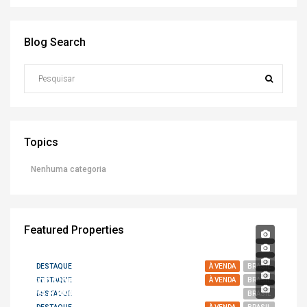
Blog Search
Topics
Nenhuma categoria
Featured Properties
DESTAQUE
À VENDA
BRASIL
Sob Consulta
DESTAQUE
À VENDA
BRASIL
R$ 6.890.000,00
DESTAQUE
BRASIL