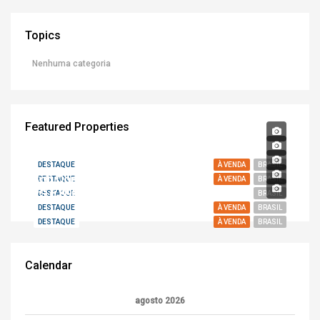
Topics
Nenhuma categoria
Featured Properties
DESTAQUE
À VENDA
BRASIL
Sob Consulta
DESTAQUE
À VENDA
BRASIL
R$ 6.890.000,00
DESTAQUE
BRASIL
DESTAQUE
À VENDA
BRASIL
DESTAQUE
À VENDA
BRASIL
Calendar
agosto 2026