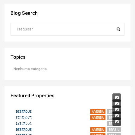
Blog Search
Topics
Nenhuma categoria
Featured Properties
DESTAQUE
À VENDA
BRASIL
Sob Consulta
DESTAQUE
À VENDA
BRASIL
R$ 6.890.000,00
DESTAQUE
BRASIL
DESTAQUE
À VENDA
BRASIL