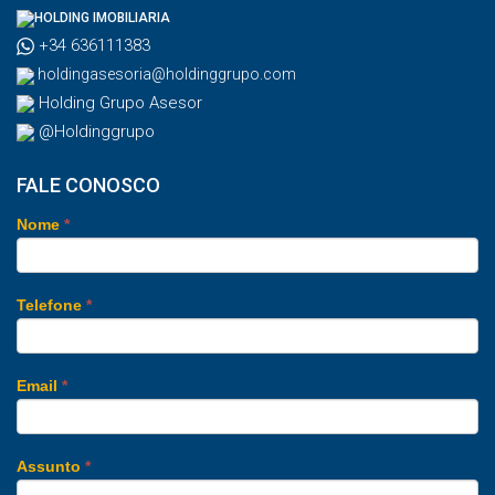
HOLDING IMOBILIARIA
+34 636111383
holdingasesoria@holdinggrupo.com
Holding Grupo Asesor
@Holdinggrupo
FALE CONOSCO
Nome
*
Telefone
*
Email
*
Assunto
*