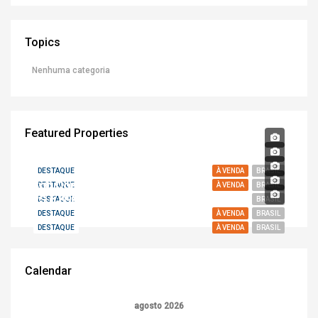
Topics
Nenhuma categoria
Featured Properties
DESTAQUE
À VENDA
BRASIL
Sob Consulta
DESTAQUE
À VENDA
BRASIL
R$ 6.890.000,00
DESTAQUE
BRASIL
DESTAQUE
À VENDA
BRASIL
DESTAQUE
À VENDA
BRASIL
Calendar
agosto 2026