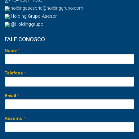
+34 636111383
holdingasesoria@holdinggrupo.com
Holding Grupo Asesor
@Holdinggrupo
FALE CONOSCO
Nome
*
Telefone
*
Email
*
Assunto
*