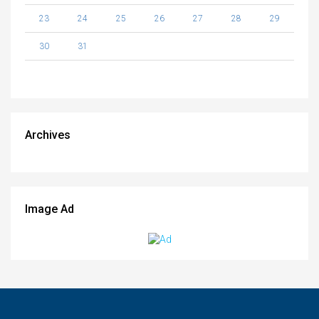
23
24
25
26
27
28
29
30
31
Archives
Image Ad